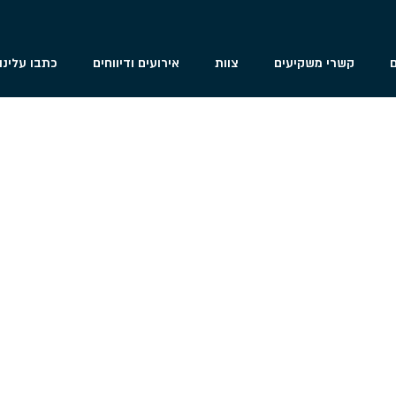
פרויקט ארלוזורוב 5-7, בת-ים
ם
קשרי משקיעים
צוות
אירועים ודיווחים
כתבו עלינו